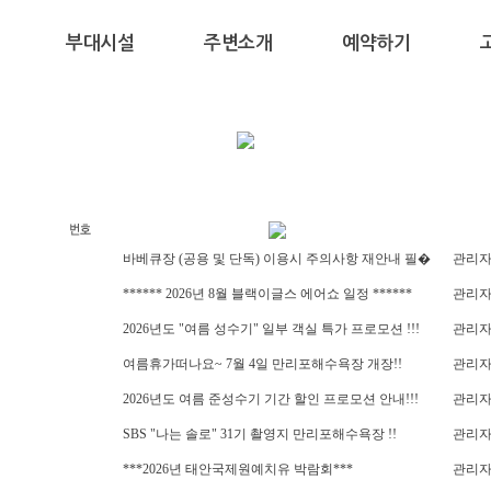
부대시설
주변소개
예약하기
바베큐장 (공용 및 단독) 이용시 주의사항 재안내 필�
관리
****** 2026년 8월 블랙이글스 에어쇼 일정 ******
관리
2026년도 "여름 성수기" 일부 객실 특가 프로모션 !!!
관리
여름휴가떠나요~ 7월 4일 만리포해수욕장 개장!!
관리
2026년도 여름 준성수기 기간 할인 프로모션 안내!!!
관리
SBS "나는 솔로" 31기 촬영지 만리포해수욕장 !!
관리
***2026년 태안국제원예치유 박람회***
관리