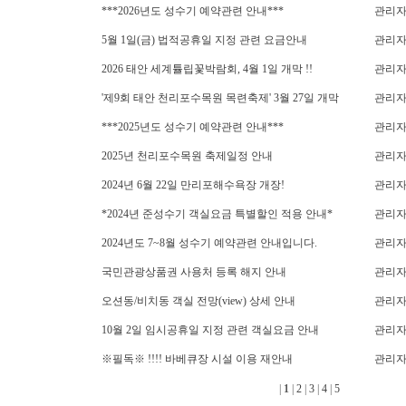
***2026년도 성수기 예약관련 안내***
관리
5월 1일(금) 법적공휴일 지정 관련 요금안내
관리
2026 태안 세계튤립꽃박람회, 4월 1일 개막 !!
관리
'제9회 태안 천리포수목원 목련축제' 3월 27일 개막
관리
***2025년도 성수기 예약관련 안내***
관리
2025년 천리포수목원 축제일정 안내
관리
2024년 6월 22일 만리포해수욕장 개장!
관리
*2024년 준성수기 객실요금 특별할인 적용 안내*
관리
2024년도 7~8월 성수기 예약관련 안내입니다.
관리
국민관광상품권 사용처 등록 해지 안내
관리
오션동/비치동 객실 전망(view) 상세 안내
관리
10월 2일 임시공휴일 지정 관련 객실요금 안내
관리
※필독※ !!!! 바베큐장 시설 이용 재안내
관리
|
1
|
2
|
3
|
4
|
5