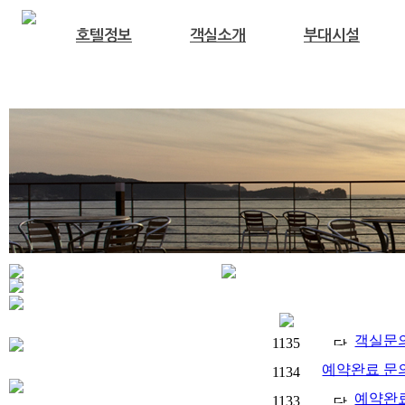
호텔정보
객실소개
부대시설
객실문
1135
예약완료 문
1134
예약완
1133