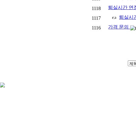
퇴실시간 연
1118
퇴실시
1117
가격 문의
1116