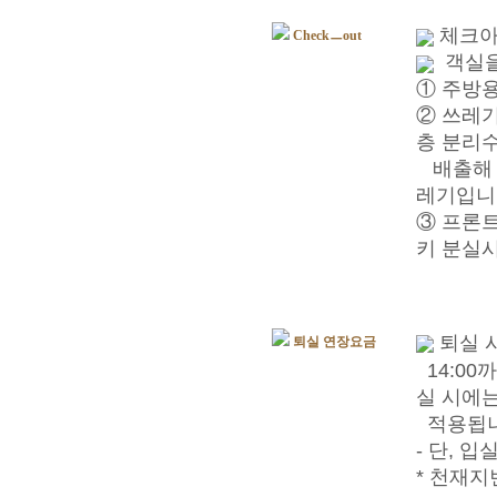
체크아웃
Checkㅡout
객실을
① 주방
② 쓰레기
층 분리
배출해 
레기입니
③ 프론
키 분실시
퇴실 
퇴실 연장요금
14:00
실 시에는
적용됩
- 단, 
* 천재지