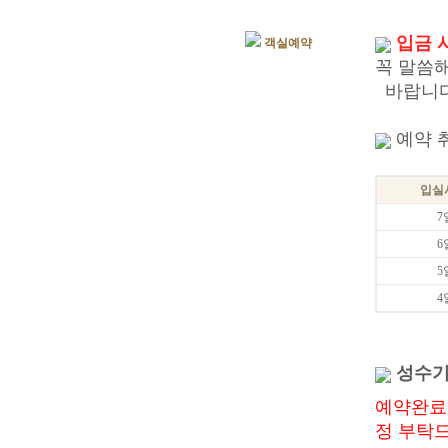
입금 
객실예약
꼭 말씀
바랍니다
예약 
입실
7
6
5
4
성수기 
예약완료
정 부탁