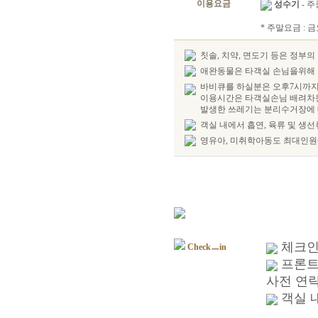
이용요금
성수기
- 주중
* 주말요금 : 
칫솔, 치약, 면도기 등은 정부
애완동물은 타객실 손님을위해 
바비큐를 하실분은 오후7시까지
이용시간은 타객실손님 배려차
발생한 쓰레기는 분리수거장에
객실 내에서 흡연, 육류 및 생
영유아, 미취학아동도 최대인원
체크인 
Checkㅡin
프론트 
사전 연락
객실 