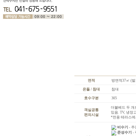
면적
방면적37㎡ (발
온돌 / 침대
침대
호수구분
305
더블베드 두 개
객실공통
있음. TV, 냉장
편의시설
*전용 테라스에
비수기
- 주중
준성수기
- 